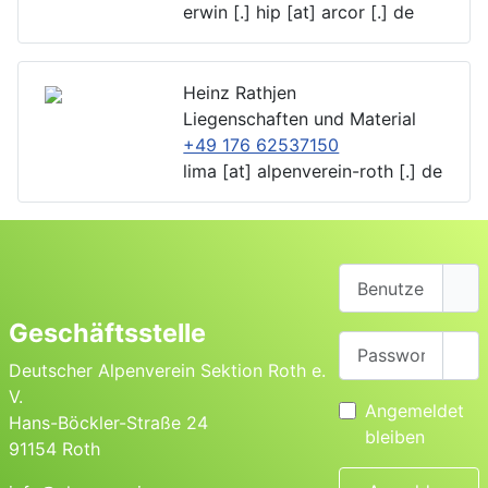
erwin [.] hip [at] arcor [.] de
Heinz Rathjen
Liegenschaften und Material
+49 176 62537150
lima [at] alpenverein-roth [.] de
Benutzername
Geschäftsstelle
Passwort
Pas
Deutscher Alpenverein Sektion Roth e.
V.
Angemeldet
Hans-Böckler-Straße 24
bleiben
91154 Roth