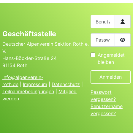
Benutzername
Geschäftsstelle
Passwort
Deutscher Alpenverein Sektion Roth e.
Pass
V.
Angemeldet
Hans-Böckler-Straße 24
bleiben
91154 Roth
Anmelden
info@alpenverein-
roth.de
|
Impressum
|
Datenschutz
|
Teilnahmebedingungen
|
Mitglied
Passwort
werden
vergessen?
Benutzername
vergessen?