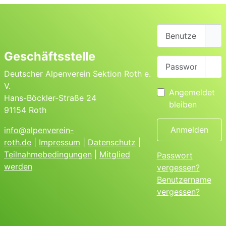
Benutzername
Geschäftsstelle
Passwort
Pas
Deutscher Alpenverein Sektion Roth e.
V.
Angemeldet
Hans-Böckler-Straße 24
bleiben
91154 Roth
Anmelden
info@alpenverein-
roth.de
|
Impressum
|
Datenschutz
|
Teilnahmebedingungen
|
Mitglied
Passwort
werden
vergessen?
Benutzername
vergessen?