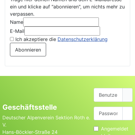
ein und klicke auf "abonnieren", um nichts mehr zu
verpassen.
Name
E-Mail
Ich akzeptiere die
Datenschutzerklärung
Abonnieren
Benutzername
Geschäftsstelle
Passwort
Pas
Deutscher Alpenverein Sektion Roth e.
V.
Angemeldet
Hans-Böckler-Straße 24